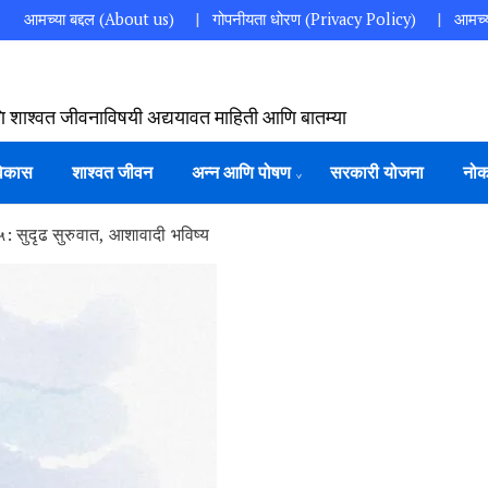
आमच्या बद्दल (About us)
गोपनीयता धोरण (Privacy Policy)
आमच्य
ि शाश्वत जीवनाविषयी अद्ययावत माहिती आणि बातम्या
विकास
शाश्वत जीवन
अन्न आणि पोषण
सरकारी योजना
नोक
 सुदृढ सुरुवात, आशावादी भविष्य