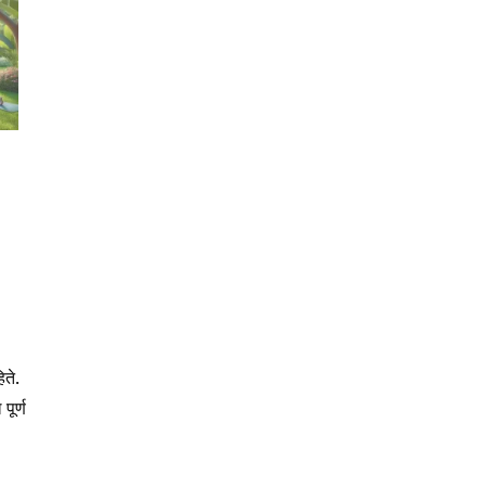
ते.
पूर्ण