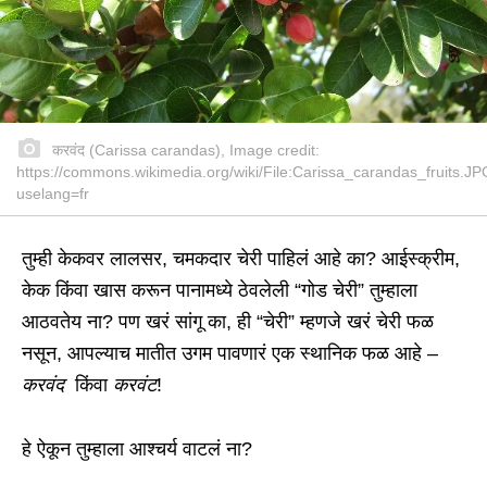
करवंद (Carissa carandas), Image credit:
https://commons.wikimedia.org/wiki/File:Carissa_carandas_fruits.J
uselang=fr
तुम्ही केकवर लालसर, चमकदार चेरी पाहिलं आहे का? आईस्क्रीम,
केक किंवा खास करून पानामध्ये ठेवलेली “गोड चेरी” तुम्हाला
आठवतेय ना? पण खरं सांगू का, ही “चेरी” म्हणजे खरं चेरी फळ
नसून, आपल्याच मातीत उगम पावणारं एक स्थानिक फळ आहे –
करवंद
किंवा
करवंट
!
हे ऐकून तुम्हाला आश्चर्य वाटलं ना?