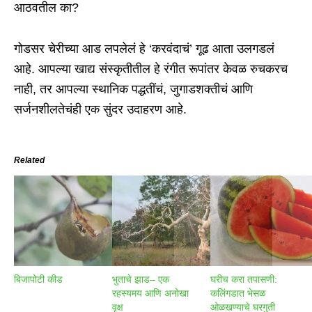
आठवतील का?
गोडसर चेरीच्या आड लपलेलं हे ‘करवंदाचं’ गूढ आता उलगडलं
आहे. आपल्या खाद्य संस्कृतीतील हे रंगीत रूपांतर केवळ रुचकरच
नाही, तर आपल्या स्थानिक पद्धतींचं, जुगाडशक्तीचं आणि
सर्जनशीलतेचंही एक सुंदर उदाहरण आहे.
Related
बिजापोटी कीड
भुताचे झाड– एक
घरीच करा तपासणी:
रहस्यमय आणि अनोखा
कलिंगडात भेसळ
वृक्ष
ओळखण्याचे घरगुती