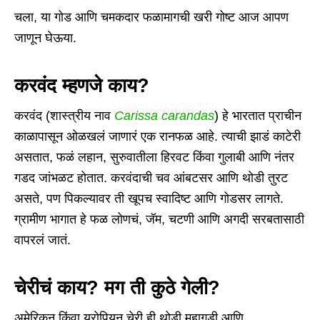
चला, या गोड आणि चमकदार फळामागची खरी गोष्ट आज आपण
जाणून घेऊया.
करवंद म्हणजे काय?
करवंद (शास्त्रीय नाव
Carissa carandas
) हे भारतात प्राचीन
काळापासून ओळखलं जाणारं एक रानफळ आहे. त्याची झाडं काटेरी
असतात, फळं लहान, सुरुवातीला हिरवट किंवा गुलाबी आणि नंतर
गडद जांभळट होतात. करवंदाची चव आंबटसर आणि थोडी तुरट
असते, पण पिकल्यावर ती खूपच स्वादिष्ट आणि गोडसर लागते.
ग्रामीण भागात हे फळ लोणचं, जॅम, चटणी आणि अगदी सरबतासाठी
वापरलं जातं.
चेरीचं काय? मग ती कुठे गेली?
अमेरिकन किंवा युरोपियन चेरी ही थोडी महागडी आणि