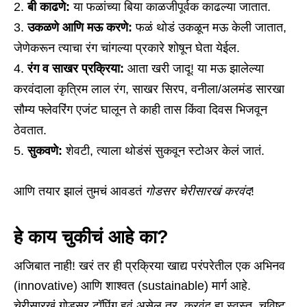
बी काढणे
:
या फळांच्या बिया काळजीपूर्वक काढल्या जातात.
उकळणे आणि मऊ करणे
:
फळं थोडं उकळून मऊ केली जातात,
जेणेकरून त्याचा रंग चांगल्या प्रकारे शोषून घेता येईल.
रंग व साखर प्रक्रिया
:
आता खरी जादू! या मऊ झालेल्या
करवंदाला कृत्रिम लाल रंग, साखर सिरप, वनीला/अलमंड सारखा
सौम्य फ्लेवरिंग एजंट घालून ते काही तास किंवा दिवस भिजवून
ठेवतात.
सुकवणे
:
शेवटी, त्याला थोडंसं सुकवून स्टोअर केलं जातं.
आणि तयार झालं तुमचं आवडतं
गोडसर चेरीसारखं करवंद
!
हे काय चुकीचं आहे का?
अजिबात नाही! खरं तर ही प्रक्रिया खाद्य परंपरेतील एक अभिनव
(innovative) आणि शाश्वत (sustainable) मार्ग आहे.
चेरीसारखं गोडसर टॉपिंग हवं असेल तर, करवंद हा स्वस्त, चविष्ट