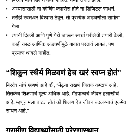
बिरदेव यांचं शिक्षण कधी शाळेत, कधी रानात झालं.
अभ्यासासाठी ना कोचिंग क्लासेस होते ना डिजिटल साधनं.
तरीही स्वतःवर विश्वास ठेवून, तो प्रत्येक अडचणीला सामोरा
गेला.
त्यांनी दिल्ली आणि पुणे येथे जाऊन स्पर्धा परीक्षेची तयारी केली,
काही काळ आर्थिक अडचणींमुळे गावात परतावं लागलं, पण
प्रयत्न थांबले नाहीत.
“शिकून स्थैर्य मिळवणं हेच खरं स्वप्न होतं”
बिरदेव यांचं म्हणणं आहे की, “मेंढ्या राखणं जितकं कष्टाचं आहे,
तितकंच शिक्षणाचं मूल्य अधिक आहे. मेंढपाळाचं जीवन हलाखीचं
आहे. म्हणून मला वाटत होतं की शिक्षण हेच जीवन बदलण्याचं एकमेव
साधन आहे.”
ग्रामीण विद्यार्थ्यांसाठी प्रेरणास्थान