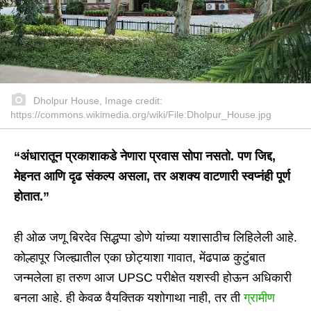
Dholpur House, Image credit:
https://commons.wikimedia.org/wiki/File:Dholpur_House.jpg
“
अंधारातून प्रकाशाकडे नेणारा प्रवास सोपा नसतो. पण जिद्द,
मेहनत आणि दृढ संकल्प असला,
तर अशक्य वाटणारी स्वप्नंही पूर्ण
होतात.”
ही ओळ जणू बिरदेव सिद्धप्पा डोणे यांच्या यशासाठीच लिहिलेली आहे.
कोल्हापूर जिल्ह्यातील एका छोट्याशा गावात, मेंढपाळ कुटुंबात
जन्मलेला हा तरुण आज UPSC परीक्षेत यशस्वी होऊन अधिकारी
बनला आहे. ही केवळ वैयक्तिक यशोगाथा नाही, तर ती
ग्रामीण