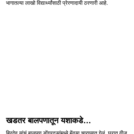
भागातल्या लाखो विद्यार्थ्यांसाठी प्रेरणादायी ठरणारी आहे.
खडतर बालपणातून यशाकडे…
बिरदेव यांचं बालपण डोंगरदऱ्यांमध्ये मेंढ्या चारण्यात गेलं. घरात वीज