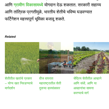
आणि
ग्रामीण विकासामध्ये
योगदान देऊ शकतात. सरकारी सहाय्य
आणि तांत्रिक प्रगतीमुळे, भारतीय शेतीचे भविष्य घडवण्यात
फर्टिगेशन महत्त्वपूर्ण भूमिका बजावू शकते.
Related
शेतीतील खतांचे प्रकार
वीज वापरात
सेंद्रिय शेतीतील आव्हाने
– योग्य खत निवडण्याचे
महाराष्ट्रातील शेती
आणि संधी, आणि या
मार्गदर्शन
दुसऱ्या क्रमांकावर
आव्हानांचा सामना
करण्याचे मार्ग