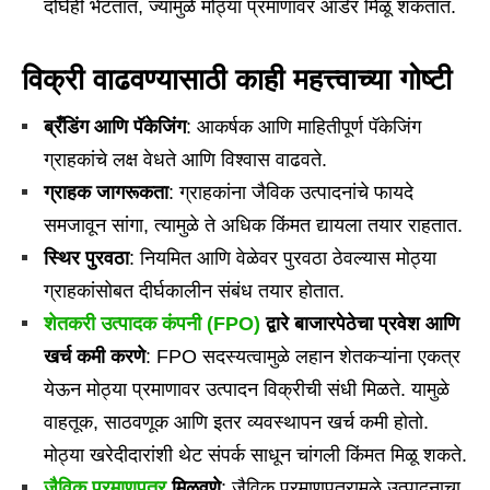
दोघेही भेटतात, ज्यामुळे मोठ्या प्रमाणावर ऑर्डर मिळू शकतात.
विक्री वाढवण्यासाठी काही महत्त्वाच्या गोष्टी
ब्रँडिंग आणि पॅकेजिंग
: आकर्षक आणि माहितीपूर्ण पॅकेजिंग
ग्राहकांचे लक्ष वेधते आणि विश्वास वाढवते.
ग्राहक जागरूकता
: ग्राहकांना जैविक उत्पादनांचे फायदे
समजावून सांगा, त्यामुळे ते अधिक किंमत द्यायला तयार राहतात.
स्थिर पुरवठा
: नियमित आणि वेळेवर पुरवठा ठेवल्यास मोठ्या
ग्राहकांसोबत दीर्घकालीन संबंध तयार होतात.
शेतकरी उत्पादक कंपनी (FPO)
द्वारे बाजारपेठेचा प्रवेश आणि
खर्च कमी करणे
: FPO सदस्यत्वामुळे लहान शेतकऱ्यांना एकत्र
येऊन मोठ्या प्रमाणावर उत्पादन विक्रीची संधी मिळते. यामुळे
वाहतूक, साठवणूक आणि इतर व्यवस्थापन खर्च कमी होतो.
मोठ्या खरेदीदारांशी थेट संपर्क साधून चांगली किंमत मिळू शकते.
जैविक प्रमाणपत्र
मिळवणे
: जैविक प्रमाणपत्रामुळे उत्पादनाचा