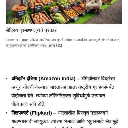
सेंद्रिय प्रमाणपत्रांचे प्रकार
आजकाल ग्राहक अधिक आरोग्यसजग झाले आहेत. रासायनिक अन्नामुळे होणारे आजार, 
कीटकनाशकांचा अतिरेकी वापर, आणि GM…
अ‍ॅमेझॉन इंडिया (
Amazon India)
– अ‍ॅमेझॉनवर विक्रेता
म्हणून नोंदणी केल्यास भारतासह आंतरराष्ट्रीय ग्राहकांपर्यंत
पोहोचता येते. त्यांच्या लॉजिस्टिक्स सुविधांमुळे उत्पादन
पोहोचवणे सोपे होते.
फ्लिपकार्ट (
Flipkart)
– भारतातील विस्तृत ग्राहकवर्ग
गाठण्यासाठी उपयुक्त. त्यांच्या ‘स्मार्ट’ आणि ‘सुपरमार्ट’ सेवांमुळे