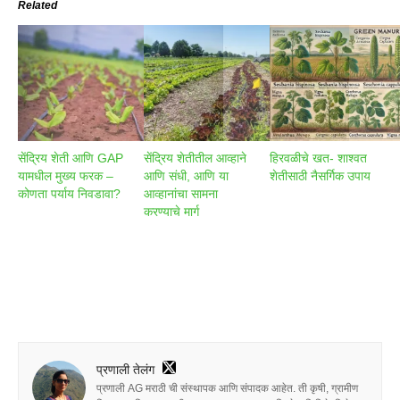
Related
सेंद्रिय शेती आणि GAP
सेंद्रिय शेतीतील आव्हाने
हिरवळीचे खत- शाश्वत
यामधील मुख्य फरक –
आणि संधी, आणि या
शेतीसाठी नैसर्गिक उपाय
कोणता पर्याय निवडावा?
आव्हानांचा सामना
करण्याचे मार्ग
प्रणाली तेलंग
प्रणाली AG मराठी ची संस्थापक आणि संपादक आहेत. ती कृषी, ग्रामीण