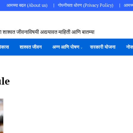
आमच्या बद्दल (About us)
गोपनीयता धोरण (Privacy Policy)
आमच्य
ि शाश्वत जीवनाविषयी अद्ययावत माहिती आणि बातम्या
विकास
शाश्वत जीवन
अन्न आणि पोषण
सरकारी योजना
नोक
le