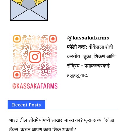
@kassakafarms
फॉलो करा:
वीकेंडला शेती
करतोय:
चुका, शिकणं आणि
सेंद्रिय + पर्माकल्चरकडे
हळूहळू वाट.
Recent Posts
भारतातील शीतपेयांमध्ये साखर जास्त का? फ्रान्सच्या ‘सोडा
टॅक्स’ कडून आपण काय शिकू शकतो?