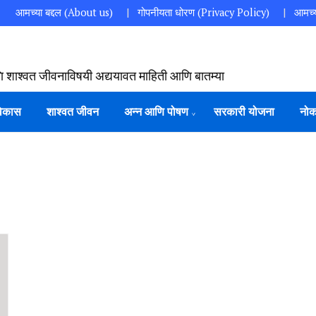
आमच्या बद्दल (About us)
गोपनीयता धोरण (Privacy Policy)
आमच्य
ि शाश्वत जीवनाविषयी अद्ययावत माहिती आणि बातम्या
विकास
शाश्वत जीवन
अन्न आणि पोषण
सरकारी योजना
नोक