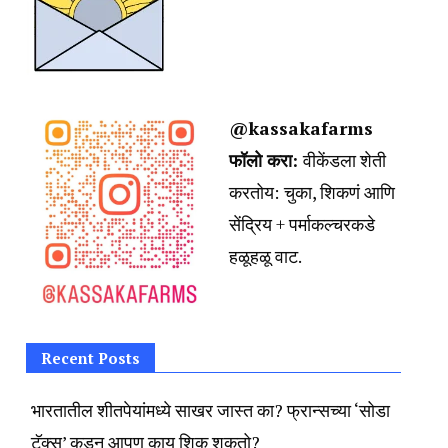
@kassakafarms
फॉलो करा:
वीकेंडला शेती
करतोय:
चुका, शिकणं आणि
सेंद्रिय + पर्माकल्चरकडे
हळूहळू वाट.
Recent Posts
भारतातील शीतपेयांमध्ये साखर जास्त का? फ्रान्सच्या ‘सोडा
टॅक्स’ कडून आपण काय शिकू शकतो?