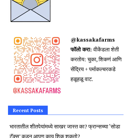
@kassakafarms
फॉलो करा:
वीकेंडला शेती
करतोय:
चुका, शिकणं आणि
सेंद्रिय + पर्माकल्चरकडे
हळूहळू वाट.
Recent Posts
भारतातील शीतपेयांमध्ये साखर जास्त का? फ्रान्सच्या ‘सोडा
टॅक्स’ कडून आपण काय शिकू शकतो?