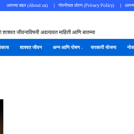
आमच्या बद्दल (About us)
गोपनीयता धोरण (Privacy Policy)
आमच्य
ि शाश्वत जीवनाविषयी अद्ययावत माहिती आणि बातम्या
विकास
शाश्वत जीवन
अन्न आणि पोषण
सरकारी योजना
नोक