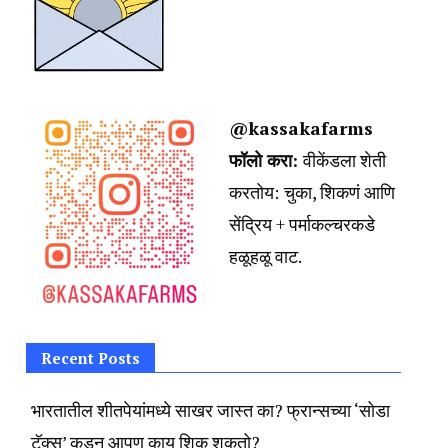
@kassakafarms
फॉलो करा:
वीकेंडला शेती
करतोय:
चुका, शिकणं आणि
सेंद्रिय + पर्माकल्चरकडे
हळूहळू वाट.
Recent Posts
भारतातील शीतपेयांमध्ये साखर जास्त का? फ्रान्सच्या ‘सोडा
टॅक्स’ कडून आपण काय शिकू शकतो?