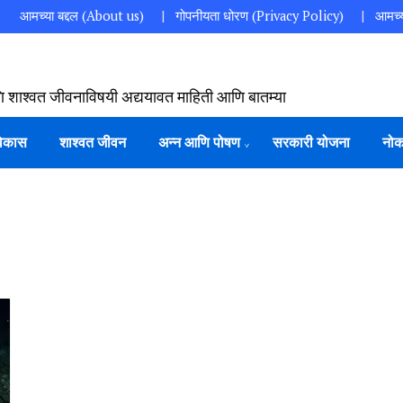
आमच्या बद्दल (About us)
गोपनीयता धोरण (Privacy Policy)
आमच्य
ि शाश्वत जीवनाविषयी अद्ययावत माहिती आणि बातम्या
विकास
शाश्वत जीवन
अन्न आणि पोषण
सरकारी योजना
नोक