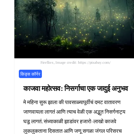
Fireflies, Image credit: https://pixabay.com/
किड्स कॉर्नर
काजवा महोत्सव: निसर्गाचा एक जादुई अनुभव
मे महिना सुरू झाला की पावसाळ्यापूर्वीचं दमट वातावरण
जाणवायला लागतं आणि त्याच वेळी एक अद्भुत निसर्गनाट्य
घडू लागतं. संध्याकाळी झाडांवर हजारो-लाखो काजवे
लुकलुकताना दिसतात आणि जणू सगळा जंगल परिसरच