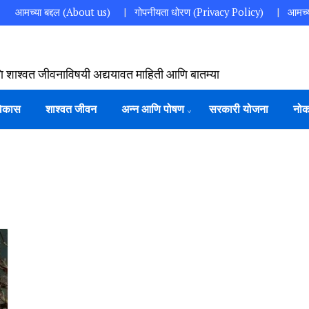
आमच्या बद्दल (About us)
गोपनीयता धोरण (Privacy Policy)
आमच्य
ि शाश्वत जीवनाविषयी अद्ययावत माहिती आणि बातम्या
विकास
शाश्वत जीवन
अन्न आणि पोषण
सरकारी योजना
नोक