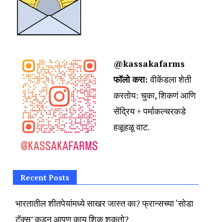
@kassakafarms
फॉलो करा:
वीकेंडला शेती
करतोय:
चुका, शिकणं आणि
सेंद्रिय + पर्माकल्चरकडे
हळूहळू वाट.
Recent Posts
भारतातील शीतपेयांमध्ये साखर जास्त का? फ्रान्सच्या ‘सोडा
टॅक्स’ कडून आपण काय शिकू शकतो?