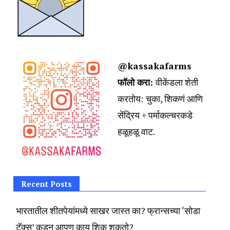
@kassakafarms
फॉलो करा:
वीकेंडला शेती
करतोय:
चुका, शिकणं आणि
सेंद्रिय + पर्माकल्चरकडे
हळूहळू वाट.
Recent Posts
भारतातील शीतपेयांमध्ये साखर जास्त का? फ्रान्सच्या ‘सोडा
टॅक्स’ कडून आपण काय शिकू शकतो?