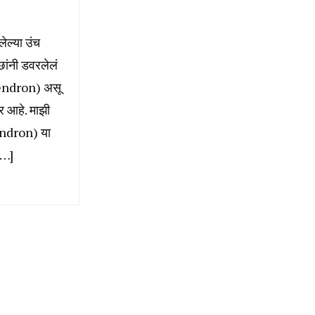
लेल्या उंच
छांनी डवरलेलं
odendron) असू
र आहे. माझी
dendron) या
[…]