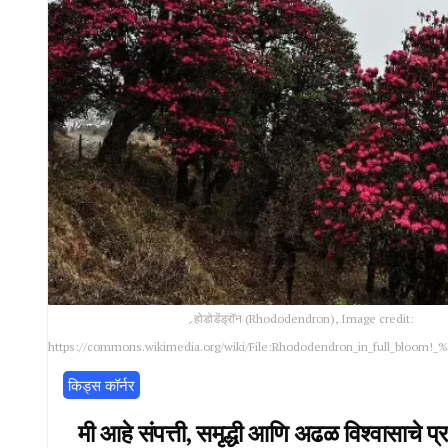
र्‍होडोडेंड्रॉन (Rhododendron), Image credit:
https://commons.wikimedia.org/wiki/File:Rhododendron_in_full_bloom!_
किड्स कॉर्नर
मी आहे संपत्ती, समृद्धी आणि अढळ विश्वासाचे प