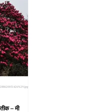
%288620051426%29.jpg
्रतीक – मी