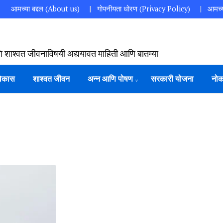
आमच्या बद्दल (About us)
गोपनीयता धोरण (Privacy Policy)
आमच्य
ि शाश्वत जीवनाविषयी अद्ययावत माहिती आणि बातम्या
विकास
शाश्वत जीवन
अन्न आणि पोषण
सरकारी योजना
नोक