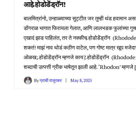
आहे र्‍होडोडेंड्रॉन!
बालमित्रांनो, उन्हाळ्याच्या सुट्टीत जर तुम्ही थंड हवामान अस
डोंगराळ भागात फिरायला गेलात, आणि लालभडक फुलांच्या गुच्
एखादं झाड पाहिलंत, तर ते नक्कीच र्‍होडोडेंड्रॉन (Rhod
शकतं! माझं नाव थोडं कठीण वाटेल, पण गोष्ट मात्र खूप मजेदा
ओळख: र्‍होडोडेंड्रॉन म्हणजे काय? र्‍होडोडेंड्रॉन (Rhodo
शब्दाची उत्पत्ती ग्रीक भाषेतून झाली आहे. ‘Rhodon’ म्हणजे 
By
प्राची राजूरकर
May 8, 2025