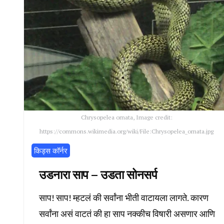
Chrysopelea ornata, Image credit:
https://commons.wikimedia.org/wiki/File:Chrysopelea_ornata.jpg
किड्स कॉर्नर
उडनारा साप – उडता सोनसर्प
साप! साप! म्हटलं की सर्वांना भीती वाटायला लागते. कारण
सर्वांना असं वाटतं की हा साप नक्कीच विषारी असणार आणि