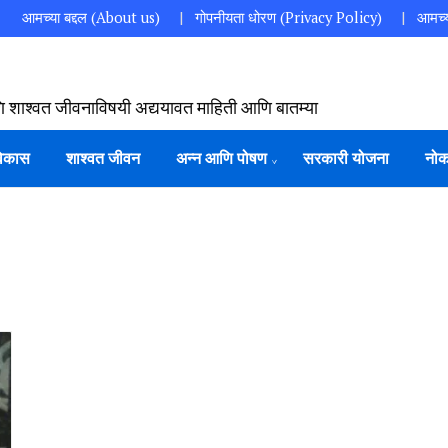
आमच्या बद्दल (About us)
गोपनीयता धोरण (Privacy Policy)
आमच्य
ि शाश्वत जीवनाविषयी अद्ययावत माहिती आणि बातम्या
विकास
शाश्वत जीवन
अन्न आणि पोषण
सरकारी योजना
नोक