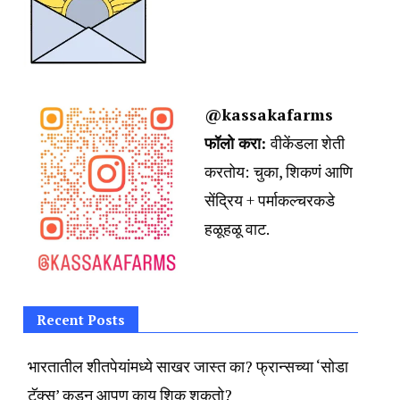
@kassakafarms
फॉलो करा:
वीकेंडला शेती
करतोय:
चुका, शिकणं आणि
सेंद्रिय + पर्माकल्चरकडे
हळूहळू वाट.
Recent Posts
भारतातील शीतपेयांमध्ये साखर जास्त का? फ्रान्सच्या ‘सोडा
टॅक्स’ कडून आपण काय शिकू शकतो?