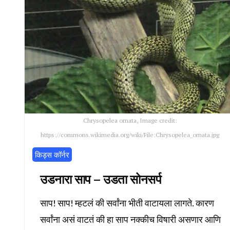
Chrysopelea ornata, Image credit:
https://commons.wikimedia.org/wiki/File:Chrysopelea_ornata.jpg
किड्स कॉर्नर
उडनारा साप – उडता सोनसर्प
साप! साप! म्हटलं की सर्वांना भीती वाटायला लागते. कारण
सर्वांना असं वाटतं की हा साप नक्कीच विषारी असणार आणि