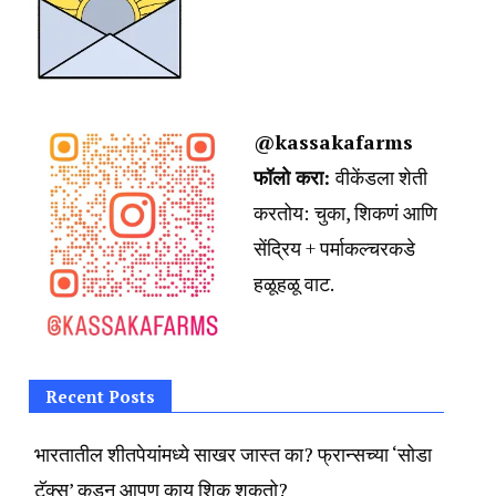
@kassakafarms
फॉलो करा:
वीकेंडला शेती
करतोय:
चुका, शिकणं आणि
सेंद्रिय + पर्माकल्चरकडे
हळूहळू वाट.
Recent Posts
भारतातील शीतपेयांमध्ये साखर जास्त का? फ्रान्सच्या ‘सोडा
टॅक्स’ कडून आपण काय शिकू शकतो?