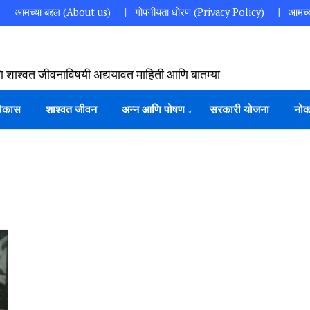
आमच्या बद्दल (About us)
गोपनीयता धोरण (Privacy Policy)
आमच्य
ि शाश्वत जीवनाविषयी अद्ययावत माहिती आणि बातम्या
विकास
शाश्वत जीवन
अन्न आणि पोषण
सरकारी योजना
नोक